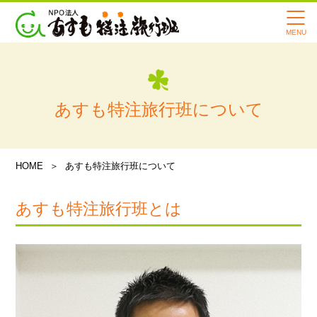
会社案内
スタッフ紹介
メディア情報
あすも特注旅行班について
あすも旅行記
よくある質問
HOME
あすも特注旅行班について
講習会・イベント情報
あすも特注旅行班とは
お知らせ