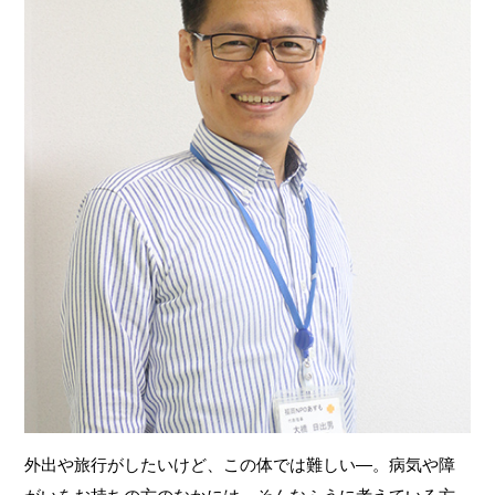
お問い合わせ
受付時間
月～金 8:30~18:30
土 10:00~14:00
定休日
日、祝
※外出・旅行サービスは、年中無休
外出や旅行がしたいけど、この体では難しい―。病気や障