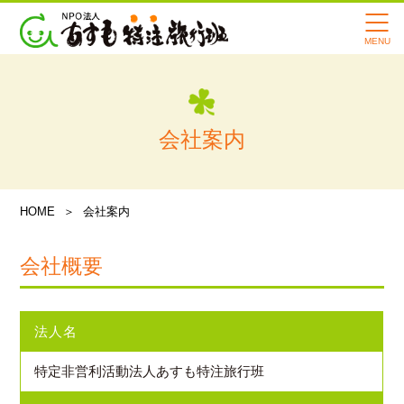
あすもの転院サービスの特徴
寄付・支援のお願い
会社案内
会社案内
スタッフ紹介
メディア情報
HOME
会社案内
あすも旅行記
会社概要
よくある質問
法人名
講習会・イベント情報
特定非営利活動法人あすも特注旅行班
お知らせ