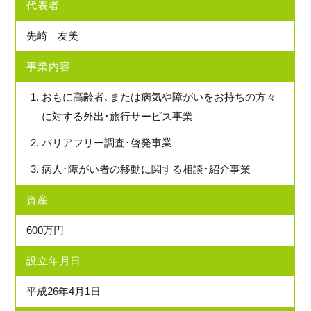
代表者
先崎 友美
事業内容
お問い合わせ
おもに高齢者､または病気や障がいをお持ちの方々
に対する外出･旅行サービス事業
受付時間
月～金 8:30~18:30
土 10:00~14:00
バリアフリー調査･啓発事業
定休日
日、祝
病人･障がい者の移動に関する相談･紹介事業
※外出・旅行サービスは、年中無休
資産
600万円
設立年月日
平成26年4月1日