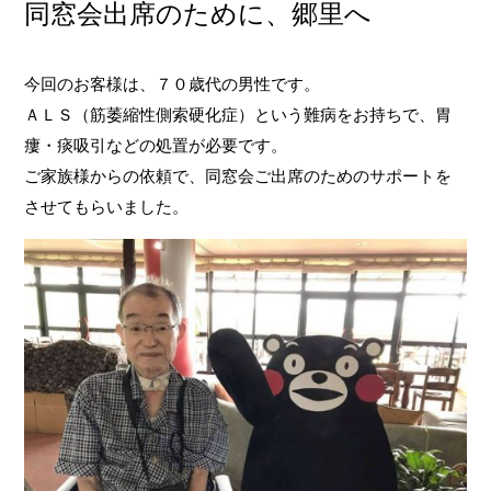
同窓会出席のために、郷里へ
お問い合わせ
今回のお客様は、７０歳代の男性です。
ＡＬＳ（筋萎縮性側索硬化症）という難病をお持ちで、胃
受付時間
月～金 8:30~18:30
瘻・痰吸引などの処置が必要です。
土 10:00~14:00
ご家族様からの依頼で、同窓会ご出席のためのサポートを
定休日
日、祝
させてもらいました。
※外出・旅行サービスは、年中無休