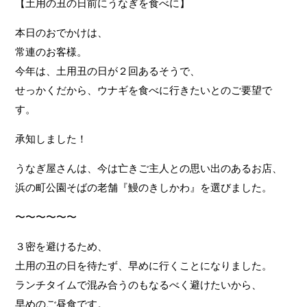
【土用の丑の日前にうなぎを食べに】
本日のおでかけは、
常連のお客様。
今年は、土用丑の日が２回あるそうで、
お問い合わせ
せっかくだから、ウナギを食べに行きたいとのご要望で
す。
受付時間
月～金 8:30~18:30
土 10:00~14:00
承知しました！
定休日
日、祝
うなぎ屋さんは、今は亡きご主人との思い出のあるお店、
※外出・旅行サービスは、年中無休
浜の町公園そばの老舗『鰻のきしかわ』を選びました。
〜〜〜〜〜〜
３密を避けるため、
土用の丑の日を待たず、早めに行くことになりました。
ランチタイムで混み合うのもなるべく避けたいから、
早めのご昼食です。