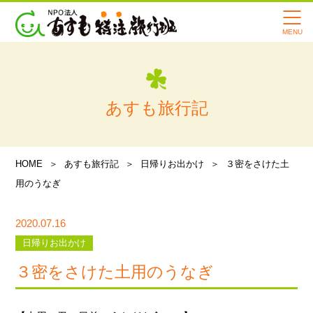
あすもの転院サービスの特徴
寄付・支援のお願い
会社案内
あすも旅行記
スタッフ紹介
メディア情報
HOME
あすも旅行記
日帰りお出かけ
３密をさけた土
用のうなぎ
あすも旅行記
2020.07.16
よくある質問
日帰りお出かけ
講習会・イベント情報
３密をさけた土用のうなぎ
お知らせ