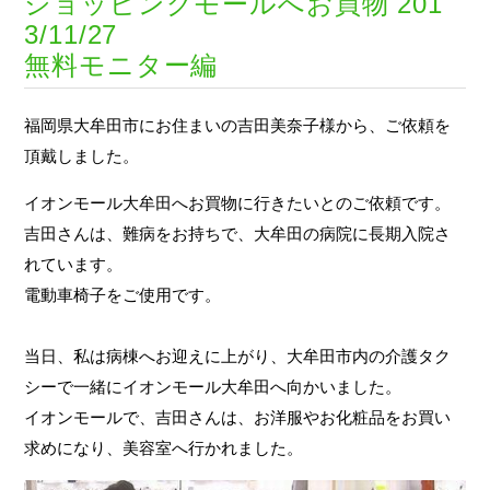
ショッピングモールへお買物 201
3/11/27
無料モニター編
お問い合わせ
福岡県大牟田市にお住まいの吉田美奈子様から、ご依頼を
頂戴しました。
受付時間
月～金 8:30~18:30
イオンモール大牟田へお買物に行きたいとのご依頼です。
土 10:00~14:00
吉田さんは、難病をお持ちで、大牟田の病院に長期入院さ
定休日
日、祝
れています。
※外出・旅行サービスは、年中無休
電動車椅子をご使用です。
当日、私は病棟へお迎えに上がり、大牟田市内の介護タク
シーで一緒にイオンモール大牟田へ向かいました。
イオンモールで、吉田さんは、お洋服やお化粧品をお買い
求めになり、美容室へ行かれました。