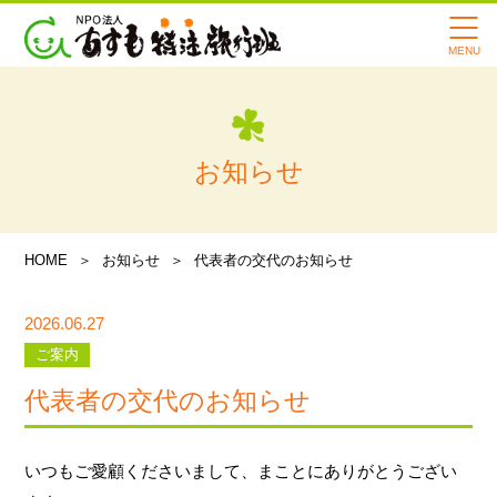
あすもで冠婚葬祭・墓参り
あすもで転院・引っ越し・一
時帰宅
あすもの転院サービスの特徴
寄付・支援のお願い
お知らせ
会社案内
スタッフ紹介
HOME
お知らせ
代表者の交代のお知らせ
メディア情報
2026.06.27
あすも旅行記
ご案内
代表者の交代のお知らせ
よくある質問
講習会・イベント情報
いつもご愛顧くださいまして、まことにありがとうござい