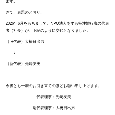
ます。
お知らせ
さて、表題のとおり、
2026年6月をもちまして、NPO法人あすも特注旅行班の代表
者（社長）が、下記のように交代となりました。
お問い合わせ
（旧代表）大橋日出男
↓
受付時間
月～金 8:30~18:30
土 10:00~14:00
（新代表）先崎友美
定休日
日、祝
※外出・旅行サービスは、年中無休
今後とも一層のお引き立てのほどお願い申し上げます。
代表理事：先崎友美
副代表理事：大橋日出男