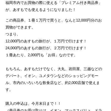
福岡市内でお買物の際に使える「プレミアム付き商品券」
が、あすもでも使えるようになりました！
この商品券、１冊１万円で買うと、なんと12,000円分のお
買物ができます。
お問い合わせ
つまり、
12,000円のあすもの旅行が、１万円で行けます！
受付時間
月～金 8:30~18:30
24,000円のあすもの旅行が、２万円で行けます！
土 10:00~14:00
１冊あたり、2,000円も「お得」なのです。
定休日
日、祝
もちろん、あすもだけでなく、大丸、岩田屋、三越などの
※外出・旅行サービスは、年中無休
デパート、イオン、ユメタウンなどのショッピングモー
ル、市内のいろいろな飲食店など、約2,000店舗で使えま
す。
購入の申込は、今月末日まで！！
（商品券のお受け取りは、イオン、マックスバリュ、ドラ