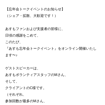
【忘年会トークイベントのお知らせ】
（シェア・拡散、大歓迎です！）
お問い合わせ
あすもファンおよび支援者の皆様に、
受付時間
月～金 8:30~18:30
日頃の感謝をこめて、
土 10:00~14:00
このたび、
定休日
日、祝
『あすも忘年会トークイベント』をオンライン開催いたし
※外出・旅行サービスは、年中無休
ます〜♪
ゲストスピーカーは、
あすもボランティアスタッフのMさん、
そして、
クライアントのC様です。
（それぞれ、
参加回数が最多のMさん、