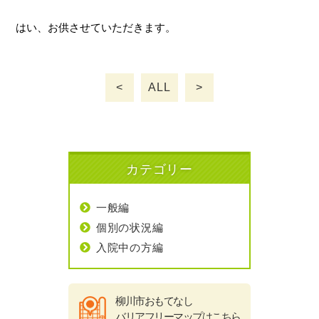
はい、お供させていただきます。
お知らせ
<
ALL
>
お問い合わせ
カテゴリー
受付時間
月～金 8:30~18:30
土 10:00~14:00
一般編
定休日
日、祝
個別の状況編
※外出・旅行サービスは、年中無休
入院中の方編
柳川市おもてなし
バリアフリーマップはこちら