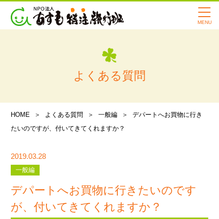
あすもで冠婚葬祭・墓参り
あすもで転院・引っ越し・一
時帰宅
あすもの転院サービスの特徴
よくある質問
寄付・支援のお願い
会社案内
HOME
よくある質問
一般編
デパートへお買物に行き
スタッフ紹介
たいのですが、付いてきてくれますか？
メディア情報
2019.03.28
あすも旅行記
一般編
デパートへお買物に行きたいのです
よくある質問
が、付いてきてくれますか？
講習会・イベント情報